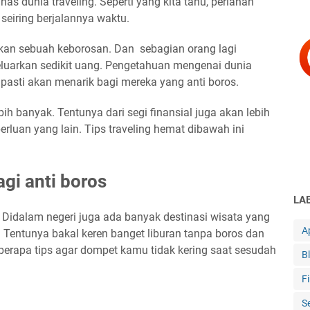
as dunia traveling. Seperti yang kita tahu, perlahan
 seiring berjalannya waktu.
akan sebuah keborosan. Dan sebagian orang lagi
eluarkan sedikit uang. Pengetahuan mengenai dunia
pasti akan menarik bagi mereka yang anti boros.
ih banyak. Tentunya dari segi finansial juga akan lebih
erluan yang lain. Tips traveling hemat dibawah ini
agi anti boros
LA
. Didalam negeri juga ada banyak destinasi wisata yang
Ap
. Tentunya bakal keren banget liburan tanpa boros dan
eberapa tips agar dompet kamu tidak kering saat sesudah
B
F
S