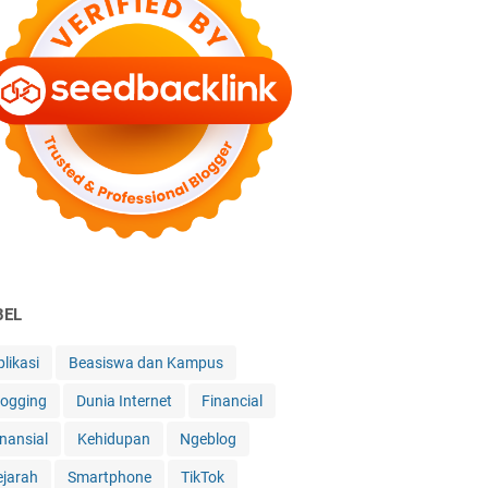
BEL
likasi
Beasiswa dan Kampus
logging
Dunia Internet
Financial
inansial
Kehidupan
Ngeblog
ejarah
Smartphone
TikTok