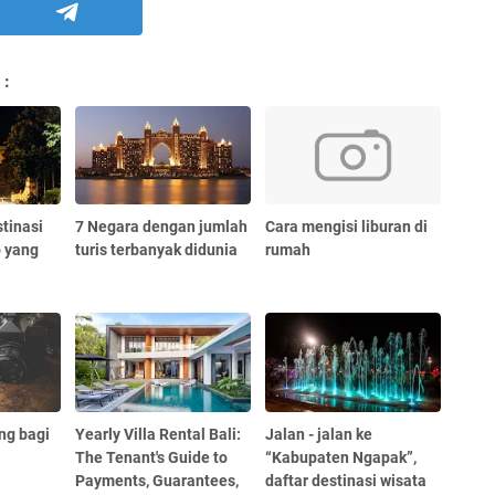
 :
stinasi
7 Negara dengan jumlah
Cara mengisi liburan di
o yang
turis terbanyak didunia
rumah
ng bagi
Yearly Villa Rental Bali:
Jalan - jalan ke
The Tenant's Guide to
“Kabupaten Ngapak”,
Payments, Guarantees,
daftar destinasi wisata