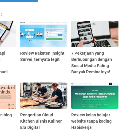
 :
api
Review Rakuten Insight
7 Pekerjaan yang
e
Survei, ternyata legit
Berhubungan dengan
Sosial Media Paling
badi
Banyak Peminatnya!
n blog
Pengertian Cloud
Review kelas belajar
Kitchen Bisnis Kuliner
website tanpa koding
Era Digital
Habiskerja