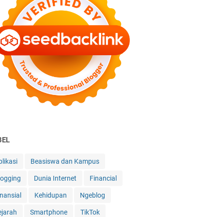
BEL
likasi
Beasiswa dan Kampus
logging
Dunia Internet
Financial
inansial
Kehidupan
Ngeblog
ejarah
Smartphone
TikTok