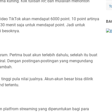
arna kuning. Klik tulisan RP, dan mulailah menonton
T
deo TikTok akan mendapat 6000 point. 10 point artinya
BAG
30 menit saja untuk mendapat point. Jadi untuk
ri besoknya.
am. Pertma buat akun terlebih dahulu, setelah itu buat
viral. Dengan postingan-postingan yang mengundang
rtambah.
inggi pula nilai jualnya. Akun-akun besar bisa dilirik
d tertentu.
n platfrom streaming yang diperuntukan bagi para