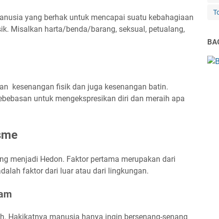
T
anusia yang berhak untuk mencapai suatu kebahagiaan
k. Misalkan harta/benda/barang, seksual, petualang,
BAG
n kesenangan fisik dan juga kesenangan batin.
ebebasan untuk mengekspresikan diri dan meraih apa
isme
ng menjadi Hedon. Faktor pertama merupakan dari
alah faktor dari luar atau dari lingkungan.
alam
. Hakikatnya manusia hanya ingin bersenang-senang