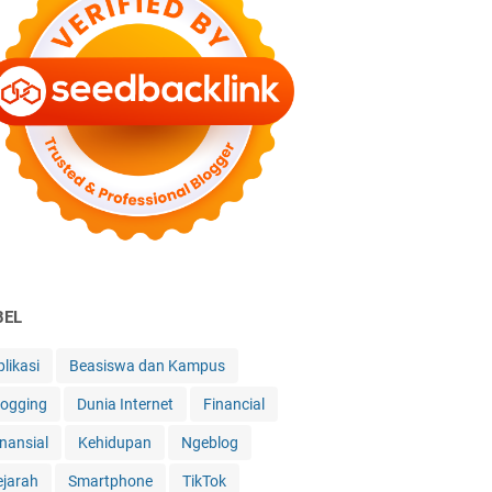
BEL
likasi
Beasiswa dan Kampus
logging
Dunia Internet
Financial
inansial
Kehidupan
Ngeblog
ejarah
Smartphone
TikTok