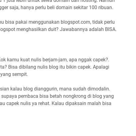
u 1 juta lebih untuk sewa domain dan hosting. Namun
er saja, hanya perlu beli domain sekitar 100 ribuan.
mu bisa pakai menggunakan blogspot.com, tidak perlu
blogspot menghasilkan duit? Jawabannya adalah BISA.
ok kamu kuat nulis berjam-jam, apa nggak capek?.
? Bisa dibilang nulis blog itu bikin capek. Apalagi
 yang sempit.
sian kalau blog dianggurin, mana sudah dimodalin.
k supaya pembaca bisa betah nongkrong di blog yang
au capek nulis ya rehat. Kalau dipaksain malah bisa