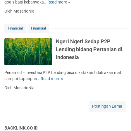
a
n
goals bagi kebanyaka…
Read more »
5
k
e
F
S
B
J
Oleh MosarioNial
n
i
t
i
a
i
n
a
a
g
a
a
b
y
o
Financial
Finansial
l
n
i
a
S
s
l
y
Ngeri Ngeri Sedap P2P
o
i
a
Lending bidang Pertanian di
a
a
n
l
l
Indonesia
g
K
h
e
a
Penamorf - Investasi P2P Lending bisa dikatakan tidak akan mati
u
r
sampai kapanpun…
Read more »
N
a
u
g
n
Oleh MosarioNial
s
e
g
d
r
a
i
i
n
Postingan Lama
s
N
i
g
a
e
p
BACKLINK.CO.ID
r