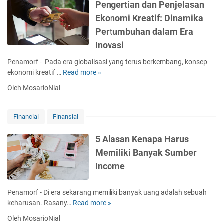
a
n
Pengertian dan Penjelasan
e
B
t
Ekonomi Kreatif: Dinamika
n
i
u
i
Pertumbuhan dalam Era
s
k
s
n
Inovasi
f
-
i
i
J
Penamorf - Pada era globalisasi yang terus berkembang, konsep
s
n
e
ekonomi kreatif …
Read more »
P
S
a
n
e
k
n
Oleh MosarioNial
i
n
i
s
s
g
n
i
d
e
c
Financial
Finansial
a
a
r
a
l
n
t
r
5 Alasan Kenapa Harus
?
S
i
e
Memiliki Banyak Sumber
y
a
d
a
Income
n
a
r
d
n
a
a
K
Penamorf - Di era sekarang memiliki banyak uang adalah sebuah
t
n
o
keharusan. Rasany…
Read more »
5
K
P
s
A
l
Oleh MosarioNial
e
m