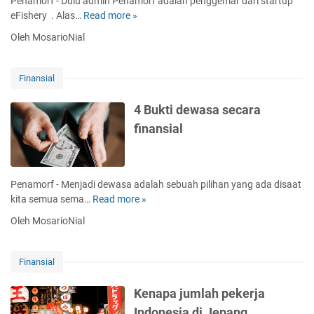
Penamorf - Dulu admin Penamorf adalah penggemar dari startup
a
eFishery . Alas…
Read more »
K
m
e
Oleh MosarioNial
e
s
n
a
a
l
Finansial
b
a
u
h
4 Bukti dewasa secara
n
a
finansial
g
n
e
F
m
a
a
t
Penamorf - Menjadi dewasa adalah sebuah pilihan yang ada disaat
s
a
kita semua sema…
Read more »
4
i
l
B
t
Oleh MosarioNial
e
u
u
F
k
w
i
t
a
Finansial
s
i
j
h
d
i
Kenapa jumlah pekerja
e
e
b
Indonesia di Jepang
r