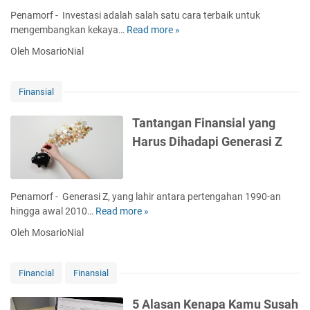
n
f
i
k
Penamorf - Investasi adalah salah satu cara terbaik untuk
d
:
M
i
mengembangkan kekaya…
Read more »
K
a
D
a
B
e
r
i
k
Oleh MosarioNial
a
l
i
n
l
n
e
p
a
o
y
b
e
Finansial
m
n
a
i
m
i
k
h
b
Tantangan Finansial yang
k
S
a
e
a
Harus Dihadapi Generasi Z
u
n
n
P
m
R
g
e
b
e
k
r
e
k
a
t
Penamorf - Generasi Z, yang lahir antara pertengahan 1990-an
r
s
k
u
hingga awal 2010…
Read more »
T
I
a
a
m
a
n
Oleh MosarioNial
d
n
b
n
c
a
p
u
t
o
n
e
h
a
Financial
Finansial
m
a
n
a
n
e
O
g
n
g
5 Alasan Kenapa Kamu Susah
b
e