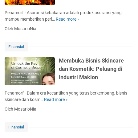
e
a
n
r
r
g
Penamorf - Asuransi kebakaran adalah produk asuransi yang
j
a
d
mampu memberikan perl…
Read more »
A
a
n
i
s
d
g
Oleh MosarioNial
J
u
i
e
r
l
p
a
u
Finansial
a
n
a
n
s
r
Membuka Bisnis Skincare
g
i
n
dan Kosmetik: Peluang di
i
K
e
t
Industri Maklon
e
g
u
b
e
w
a
r
Penamorf - Dalam era kecantikan yang terus berkembang, bisnis
o
k
i
skincare dan kosm…
Read more »
M
r
a
e
t
Oleh MosarioNial
r
m
h
a
b
i
n
u
t
Finansial
:
k
u
J