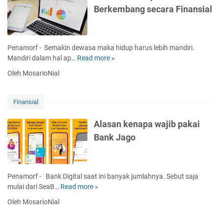
d
a
Berkembang secara Finansial
l
l
a
n
i
u
l
F
g
a
a
i
a
r
m
n
Penamorf - Semakin dewasa maka hidup harus lebih mandiri.
s
a
E
a
Mandiri dalam hal ap…
Read more »
5
i
n
r
n
A
:
a
Oleh MosarioNial
s
l
I
I
i
a
n
n
a
s
v
Finansial
o
l
a
e
v
y
n
s
Alasan kenapa wajib pakai
a
a
K
t
s
Bank Jago
n
e
a
i
g
n
s
H
a
i
a
p
A
Penamorf - Bank Digital saat ini banyak jumlahnya. Sebut saja
r
a
m
mulai dari SeaB…
Read more »
A
u
K
a
l
s
Oleh MosarioNial
a
n
a
D
m
d
s
i