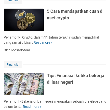
Finansial
j
a
a
n
5 Cara mendapatkan cuan di
I
k
aset crypto
n
e
d
n
o
a
n
p
Penamorf- Crypto, dalam 11 tahun terakhir sudah menjadi hal
e
a
yang ramai dibica…
Read more »
5
s
m
C
i
Oleh MosarioNial
e
a
a
n
r
d
g
a
i
Finansial
a
m
J
n
e
e
Tips Finansial ketika bekerja
d
n
p
di luar negeri
a
d
a
l
a
n
k
p
g
a
a
m
Penamorf - Bekerja di luar negeri merupakan sebuah previlege yang
n
t
e
belum tent…
Read more »
T
s
k