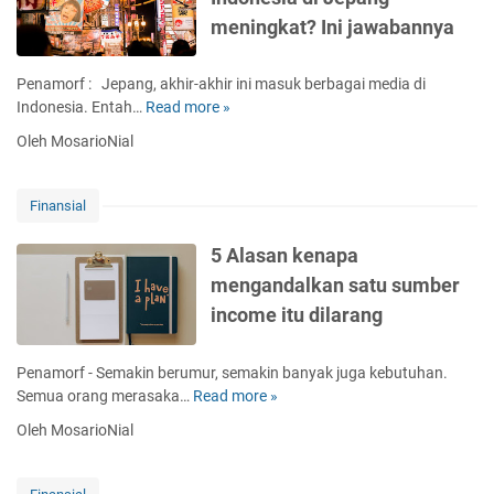
w
y
meningkat? Ini jawabannya
a
s
a
Penamorf : Jepang, akhir-akhir ini masuk berbagai media di
s
Indonesia. Entah…
Read more »
K
e
e
Oleh MosarioNial
c
n
a
a
r
p
Finansial
a
a
f
j
5 Alasan kenapa
i
u
mengandalkan satu sumber
n
m
a
income itu dilarang
l
n
a
s
h
Penamorf - Semakin berumur, semakin banyak juga kebutuhan.
i
p
Semua orang merasaka…
Read more »
5
a
e
A
l
Oleh MosarioNial
k
l
e
a
r
s