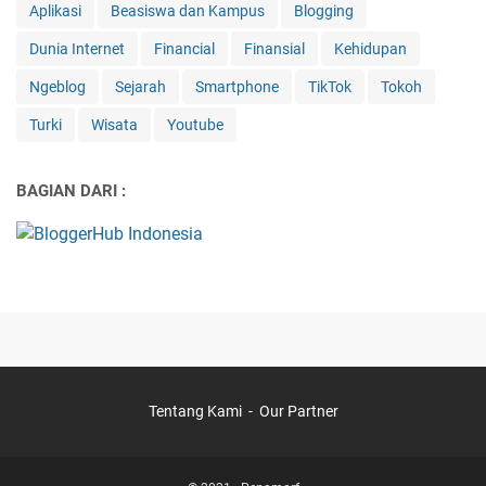
Aplikasi
Beasiswa dan Kampus
Blogging
Dunia Internet
Financial
Finansial
Kehidupan
Ngeblog
Sejarah
Smartphone
TikTok
Tokoh
Turki
Wisata
Youtube
BAGIAN DARI :
Tentang Kami
Our Partner