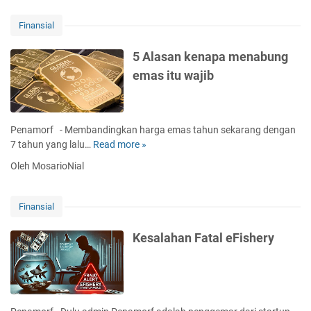
Finansial
5 Alasan kenapa menabung
emas itu wajib
Penamorf - Membandingkan harga emas tahun sekarang dengan
7 tahun yang lalu…
Read more »
5
A
Oleh MosarioNial
l
a
s
Finansial
a
n
Kesalahan Fatal eFishery
k
e
n
a
p